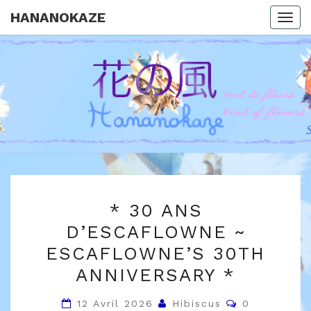
HANANOKAZE
Togg
navi
HANANOK
Escaflowne
Fansite
*
* 30 ANS
30
D’ESCAFLOWNE ~
ANS
ESCAFLOWNE’S 30TH
D’ESCAFLOWNE
~
ANNIVERSARY *
ESCAFLOWNE’S
Commentair
12 Avril 2026
Hibiscus
0
30TH